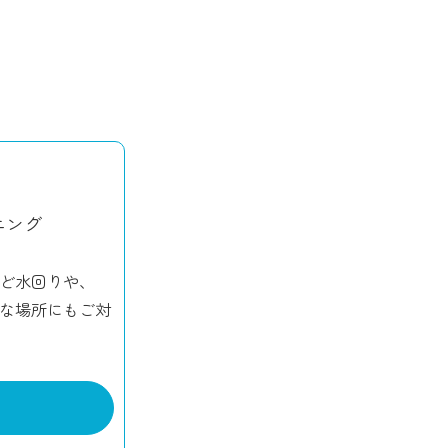
ニング
ど水回りや、
な場所にもご対
る