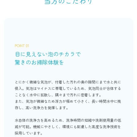
当方のこだわり
POINT 01
目に見えない泡のチカラで
驚きのお掃除体験を
とにかく微細な気泡が、付着した汚れの奥の隙間にまで水と共に
侵入。気泡はマイナスに帯電しているため、気泡同士が合体する
ことなく水中に拡散し、隅々まで汚れに密着します。
また、気泡が微細なため浮力が極めて小さく、長い時間水中に残
存し、高い洗浄力を発揮します。
水自体の洗浄力を高めるため、洗浄時間の短縮や洗剤使用量の低
減が可能。機械にやさしく、環境にも配慮した高度な洗浄技術を
採用しています。