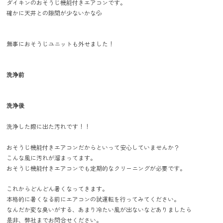
ダイキンのおそうじ機能付きエアコンです。
確かに天井との隙間が少ないかな💦
無事におそうじユニットも外せました！
洗浄前
洗浄後
洗浄した際に出た汚れです！！
おそうじ機能付きエアコンだからといって安心していませんか？
こんな風に汚れが溜まってます。
おそうじ機能付きエアコンでも定期的なクリーニングが必要です。
これからどんどん暑くなってきます。
本格的に暑くなる前にエアコンの試運転を行ってみてください。
なんだか変な臭いがする、あまり冷たい風が出ないなどありましたら
是非、弊社までお問合せください。