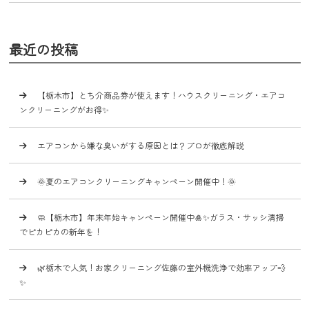
最近の投稿
【栃木市】とち介商品券が使えます！ハウスクリーニング・エアコ
ンクリーニングがお得✨
エアコンから嫌な臭いがする原因とは？プロが徹底解説
🌞夏のエアコンクリーニングキャンペーン開催中！🌞
🧼【栃木市】年末年始キャンペーン開催中🎍✨ガラス・サッシ清掃
でピカピカの新年を！
🌿栃木で人気！お家クリーニング佐藤の室外機洗浄で効率アップ💨
✨