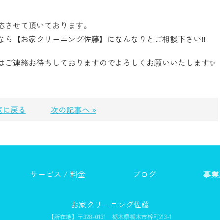
応させて頂いております。
ら【お家クリーニング佐藤】になんなりとご相談下さい‼️
はご連絡お待ちしておりますのでよろしくお願いいたします✨
覧に戻る
次の記事へ »
サービス / 料金
ブログ
事業
お家クリーニング佐藤
【所在地】〒328-0131 栃木県栃木市梓町213-1