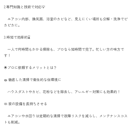
2.専門知識と技術で対応💡
エアコン内部、換気扇、浴室のカビなど、見えにくい場所も分解・洗浄でピ
カピカに。
3.時短で効率的⌛
一人で何時間もかかる掃除も、プロなら短時間で完了。忙しい方の味方で
す！
🌟プロに依頼するメリットとは？
🧽 徹底した清掃で衛生的な住環境に
ハウスダストやカビ、花粉などを除去し、アレルギー対策にも効果的！
🧼 家の設備を長持ちさせる
エアコンや水回りは定期的な清掃で故障リスクを減らし、メンテナンスコス
トも削減。