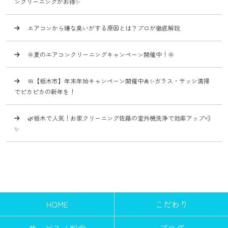
ンクリーニングがお得✨
エアコンから嫌な臭いがする原因とは？プロが徹底解説
🌞夏のエアコンクリーニングキャンペーン開催中！🌞
🧼【栃木市】年末年始キャンペーン開催中🎍✨ガラス・サッシ清掃
でピカピカの新年を！
🌿栃木で人気！お家クリーニング佐藤の室外機洗浄で効率アップ💨
✨
HOME
こだわり
サービス / 料金
ブログ