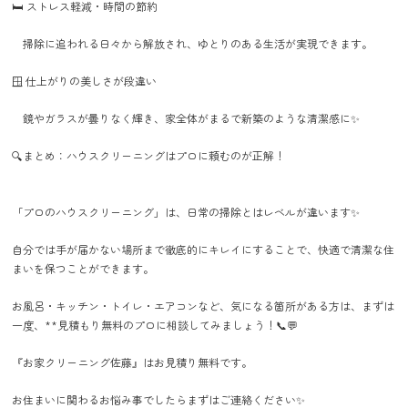
🛏️ ストレス軽減・時間の節約
掃除に追われる日々から解放され、ゆとりのある生活が実現できます。
🪟 仕上がりの美しさが段違い
鏡やガラスが曇りなく輝き、家全体がまるで新築のような清潔感に✨
🔍まとめ：ハウスクリーニングはプロに頼むのが正解！
「プロのハウスクリーニング」は、日常の掃除とはレベルが違います✨
自分では手が届かない場所まで徹底的にキレイにすることで、快適で清潔な住
まいを保つことができます。
お風呂・キッチン・トイレ・エアコンなど、気になる箇所がある方は、まずは
一度、**見積もり無料のプロに相談してみましょう！📞💬
『お家クリーニング佐藤』はお見積り無料です。
お住まいに関わるお悩み事でしたらまずはご連絡ください✨