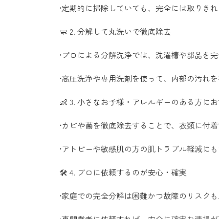
•定期的に掃除していても、完全には取りき
🧼 2. 分解して丸洗いで徹底除去
•プロによる分解洗浄では、洗濯槽や部品を
•高圧洗浄や専用洗剤を使って、内部の汚れ
👶 3. 小さなお子様・アレルギーのある方に
•カビや菌を徹底除去することで、衣類に付着
•アトピーや敏感肌の方の肌トラブル軽減に
🛠 4. プロに依頼するのが安心・確実
•家庭での完全分解は困難かつ故障のリスクも⚠