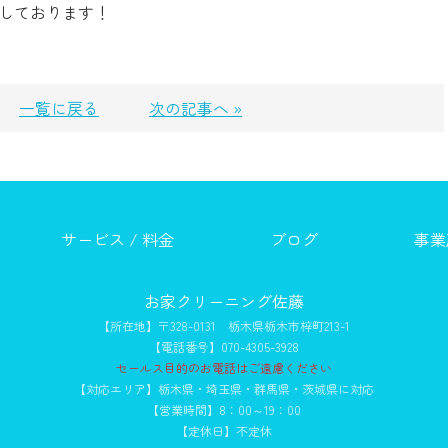
ちしております！
一覧に戻る
次の記事へ »
サービス / 料金
ブログ
事業
お家クリーニング佐藤
【所在地】〒328-0131 栃木県栃木市梓町213-1
【電話番号】070-4305-3928
セールス目的のお電話はご遠慮ください
【対応エリア】栃木県・埼玉県・群馬県・茨城県に対応
【営業時間】8：00～19：00
【定休日】不定休