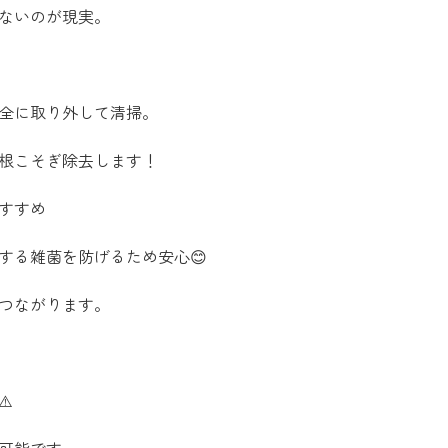
れないのが現実。
完全に取り外して清掃。
を根こそぎ除去します！
おすすめ
する雑菌を防げるため安心😊
もつながります。
️