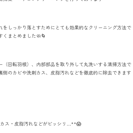
れをしっかり落とすためにとても効果的なクリーニング方法で
くまとめました🧼🌀
ー（回転羽根）、内部部品を取り外して丸洗いする清掃方法で
裏側のカビや洗剤カス、皮脂汚れなどを徹底的に除去できます
カス・皮脂汚れなどがビッシリ…**😱