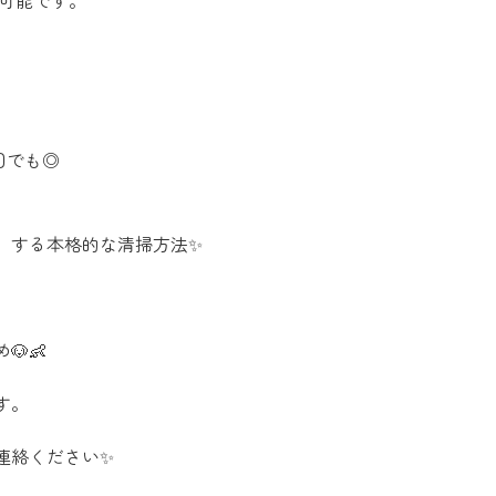
が可能です。
回でも◎
」する本格的な清掃方法✨
👶
す。
連絡ください✨